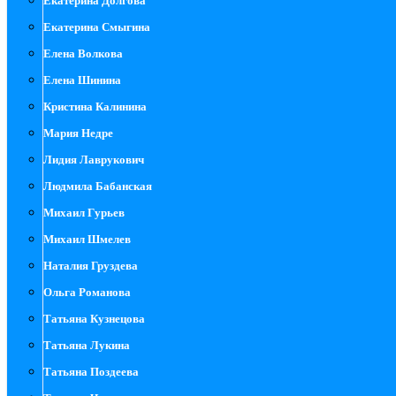
Екатерина Долгова
Екатерина Смыгина
Елена Волкова
Елена Шинина
Кристина Калинина
Мария Недре
Лидия Лаврукович
Людмила Бабанская
Михаил Гурьев
Михаил Шмелев
Наталия Груздева
Ольга Романова
Татьяна Кузнецова
Татьяна Лукина
Татьяна Поздеева