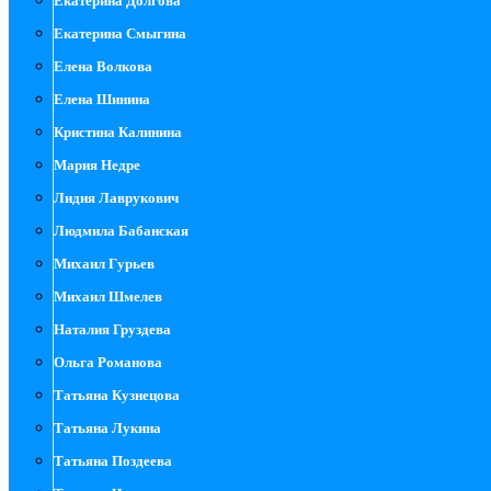
Екатерина Долгова
Екатерина Смыгина
Елена Волкова
Елена Шинина
Кристина Калинина
Мария Недре
Лидия Лаврукович
Людмила Бабанская
Михаил Гурьев
Михаил Шмелев
Наталия Груздева
Ольга Романова
Татьяна Кузнецова
Татьяна Лукина
Татьяна Поздеева