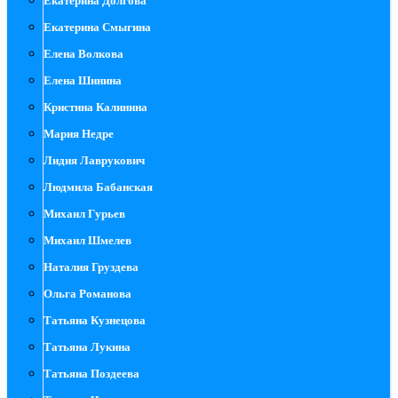
Екатерина Долгова
Екатерина Смыгина
Елена Волкова
Елена Шинина
Кристина Калинина
Мария Недре
Лидия Лаврукович
Людмила Бабанская
Михаил Гурьев
Михаил Шмелев
Наталия Груздева
Ольга Романова
Татьяна Кузнецова
Татьяна Лукина
Татьяна Поздеева