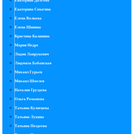
Екатерина Долгова
Екатерина Смыгина
Елена Волкова
Елена Шинина
Кристина Калинина
Мария Недре
Лидия Лаврукович
Людмила Бабанская
Михаил Гурьев
Михаил Шмелев
Наталия Груздева
Ольга Романова
Татьяна Кузнецова
Татьяна Лукина
Татьяна Поздеева