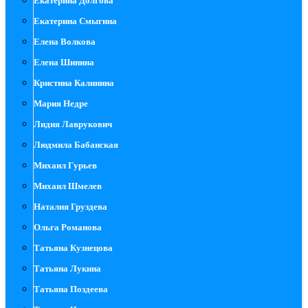
Екатерина Долгова
Екатерина Смыгина
Елена Волкова
Елена Шинина
Кристина Калинина
Мария Недре
Лидия Лаврукович
Людмила Бабанская
Михаил Гурьев
Михаил Шмелев
Наталия Груздева
Ольга Романова
Татьяна Кузнецова
Татьяна Лукина
Татьяна Поздеева