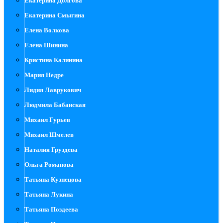
Екатерина Долгова
Екатерина Смыгина
Елена Волкова
Елена Шинина
Кристина Калинина
Мария Недре
Лидия Лаврукович
Людмила Бабанская
Михаил Гурьев
Михаил Шмелев
Наталия Груздева
Ольга Романова
Татьяна Кузнецова
Татьяна Лукина
Татьяна Поздеева