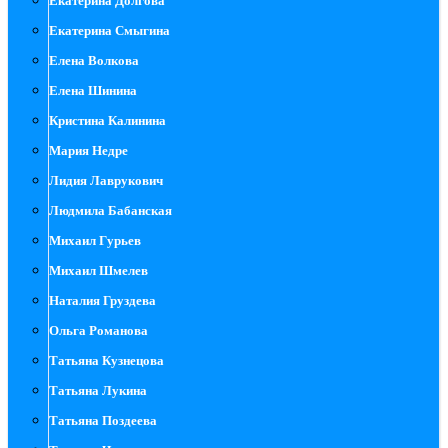
Екатерина Долгова
Екатерина Смыгина
Елена Волкова
Елена Шинина
Кристина Калинина
Мария Недре
Лидия Лаврукович
Людмила Бабанская
Михаил Гурьев
Михаил Шмелев
Наталия Груздева
Ольга Романова
Татьяна Кузнецова
Татьяна Лукина
Татьяна Поздеева